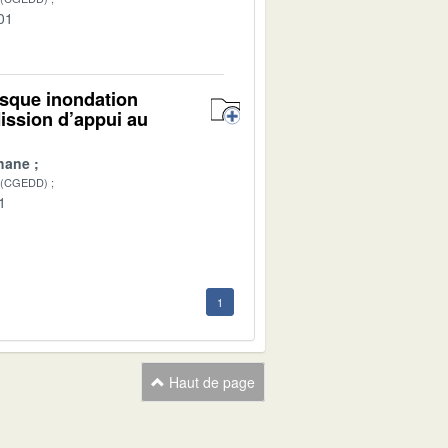
01
isque inondation
ission d’appui au
hane
 (CGEDD)
1
1
Haut de page