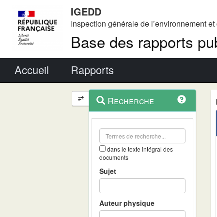
IGEDD
Inspection générale de l’environnement e
Base des rapports pub
Menu principal
Accueil
Rapports
Menu
Navigation
Recherche
contextuel
et
outils
annexes
dans le texte intégral des
documents
Sujet
Auteur physique