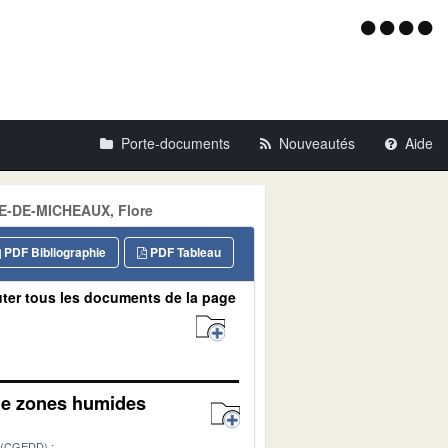
Menu
d'acce
Porte-documents
Nouveautés
Aide
AYE-DE-MICHEAUX, Flore
PDF Bibliographie
PDF Tableau
ter tous les documents de la page
l de zones humides
 (CGEDD)