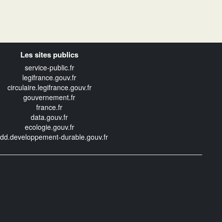
Les sites publics
service-public.fr
legifrance.gouv.fr
circulaire.legifrance.gouv.fr
gouvernement.fr
france.fr
data.gouv.fr
ecologie.gouv.fr
edd.developpement-durable.gouv.fr