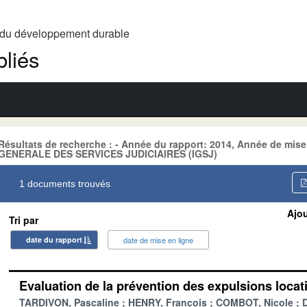
t du développement durable
liés
Résultats de recherche : - Année du rapport: 2014, Année de mis
GENERALE DES SERVICES JUDICIAIRES (IGSJ)
1 documents trouvés
Ajou
Tri par
date du rapport
date de mise en ligne
Evaluation de la prévention des expulsions locat
TARDIVON, Pascaline
HENRY, François
COMBOT, Nicole