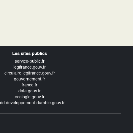
Les sites publics
service-public.fr
legifrance.gouv.fr
circulaire.legifrance.gouv.fr
gouvernement.fr
france.fr
data.gouv.fr
ecologie.gouv.fr
edd.developpement-durable.gouv.fr