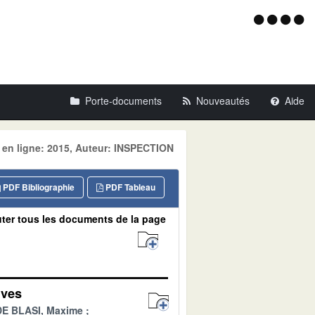
Menu
d'acce
Porte-documents
Nouveautés
Aide
e en ligne: 2015, Auteur: INSPECTION
PDF Bibliographie
PDF Tableau
ter tous les documents de la page
ives
DE BLASI, Maxime