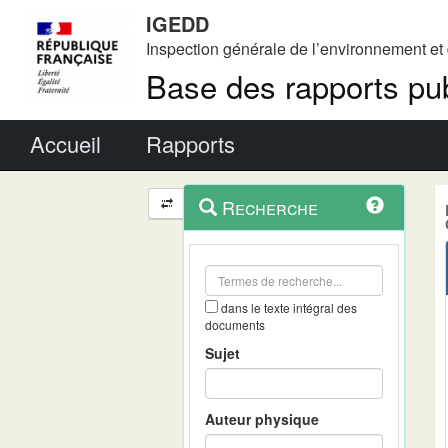
IGEDD
Inspection générale de l’environnement e
Base des rapports pub
Menu principal
Accueil
Rapports
Menu
Navigation
Recherche
contextuel
et
outils
annexes
dans le texte intégral des
documents
Sujet
Auteur physique