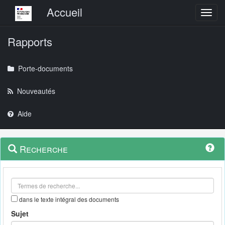
Menu principal
Accueil
Toggl
Rapports
Porte-documents
Nouveautés
Aide
Menu
Navigation
Recherche
contextuel
et
outils
annexes
dans le texte intégral des documents
Sujet