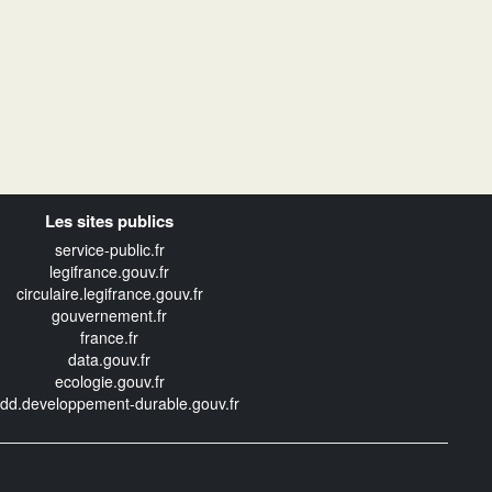
Les sites publics
service-public.fr
legifrance.gouv.fr
circulaire.legifrance.gouv.fr
gouvernement.fr
france.fr
data.gouv.fr
ecologie.gouv.fr
edd.developpement-durable.gouv.fr