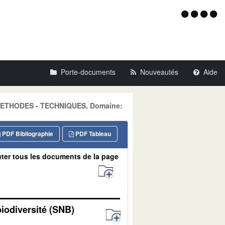
Menu
d'acce
Porte-documents
Nouveautés
Aide
e: METHODES - TECHNIQUES, Domaine:
PDF Bibliographie
PDF Tableau
ter tous les documents de la page
biodiversité (SNB)