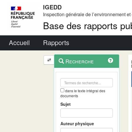
IGEDD
Inspection générale de l’environnement e
Base des rapports pub
Menu principal
Accueil
Rapports
Menu
Navigation
Recherche
contextuel
et
outils
annexes
dans le texte intégral des
documents
Sujet
Auteur physique