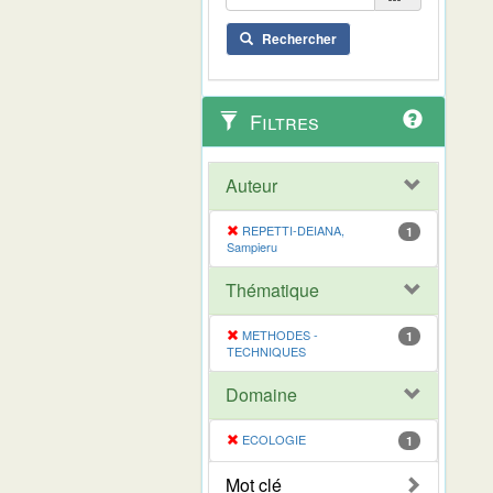
Rechercher
Filtres
Auteur
REPETTI-DEIANA,
1
Sampieru
Thématique
METHODES -
1
TECHNIQUES
Domaine
ECOLOGIE
1
Mot clé