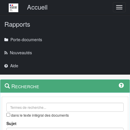
Menu principal
Accueil
Toggl
Rapports
Porte-documents
Nouveautés
Aide
Menu
Navigation
Recherche
contextuel
et
outils
annexes
dans le texte intégral des documents
Sujet