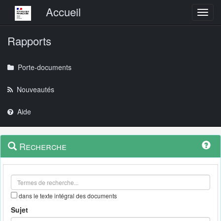
Menu principal
Accueil
Toggl
Rapports
Porte-documents
Nouveautés
Aide
Menu
Navigation
Recherche
contextuel
et
outils
annexes
dans le texte intégral des documents
Sujet