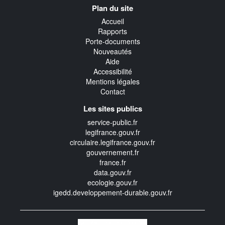
Navigation
Plan du site
transverse
Accueil
Rapports
Porte-documents
Nouveautés
Aide
Accessibilité
Mentions légales
Contact
Les sites publics
service-public.fr
legifrance.gouv.fr
circulaire.legifrance.gouv.fr
gouvernement.fr
france.fr
data.gouv.fr
ecologie.gouv.fr
igedd.developpement-durable.gouv.fr