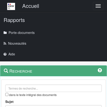
Menu principal
Accueil
Toggl
Rapports
Porte-documents
Nouveautés
Aide
Menu
Navigation
Recherche
contextuel
et
outils
annexes
dans le texte intégral des documents
Sujet