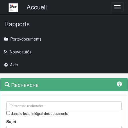
Menu principal
Accueil
Toggl
Rapports
Porte-documents
Nouveautés
Aide
Menu
Navigation
Recherche
contextuel
et
outils
annexes
dans le texte intégral des documents
Sujet