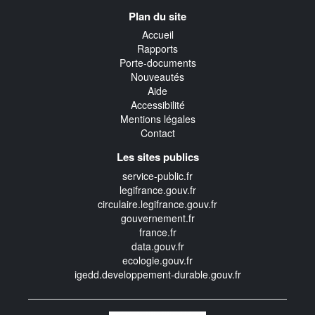
Navigation
Plan du site
transverse
Accueil
Rapports
Porte-documents
Nouveautés
Aide
Accessibilité
Mentions légales
Contact
Les sites publics
service-public.fr
legifrance.gouv.fr
circulaire.legifrance.gouv.fr
gouvernement.fr
france.fr
data.gouv.fr
ecologie.gouv.fr
igedd.developpement-durable.gouv.fr