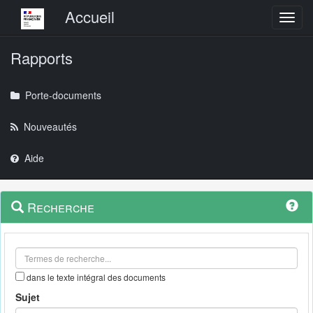
Menu principal
Accueil
Toggl
Rapports
Porte-documents
Nouveautés
Aide
Menu
Navigation
Recherche
contextuel
et
outils
annexes
dans le texte intégral des documents
Sujet