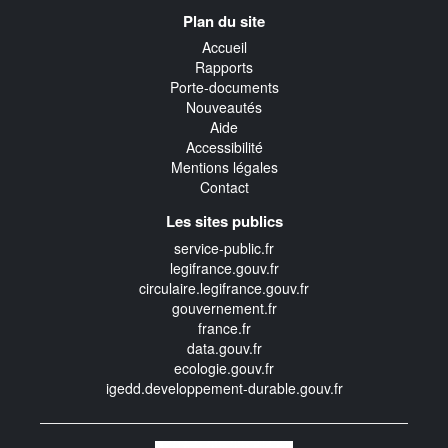
Navigation
Plan du site
transverse
Accueil
Rapports
Porte-documents
Nouveautés
Aide
Accessibilité
Mentions légales
Contact
Les sites publics
service-public.fr
legifrance.gouv.fr
circulaire.legifrance.gouv.fr
gouvernement.fr
france.fr
data.gouv.fr
ecologie.gouv.fr
igedd.developpement-durable.gouv.fr