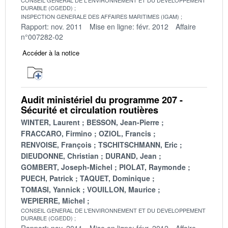
DURABLE (CGEDD)
INSPECTION GENERALE DES AFFAIRES MARITIMES (IGAM)
Rapport: nov. 2011
Mise en ligne: févr. 2012
Affaire
n°007282-02
Accéder à la notice
Audit ministériel du programme 207 -
Sécurité et circulation routières
WINTER, Laurent
BESSON, Jean-Pierre
FRACCARO, Firmino
OZIOL, Francis
RENVOISE, François
TSCHITSCHMANN, Eric
DIEUDONNE, Christian
DURAND, Jean
GOMBERT, Joseph-Michel
PIOLAT, Raymonde
PUECH, Patrick
TAQUET, Dominique
TOMASI, Yannick
VOUILLON, Maurice
WEPIERRE, Michel
CONSEIL GENERAL DE L'ENVIRONNEMENT ET DU DEVELOPPEMENT
DURABLE (CGEDD)
Rapport: nov. 2011
Mise en ligne: févr. 2012
Affaire