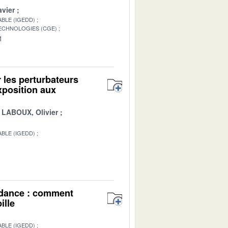
vier
BLE (IGEDD)
TECHNOLOGIES (CGE)
1
 les perturbateurs
xposition aux
LABOUX, Olivier
BLE (IGEDD)
1
endance : comment
ille
BLE (IGEDD)