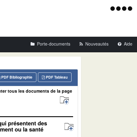
Menu
d'acce
Porte-documents
Nouveautés
Aide
PDF Bibliographie
PDF Tableau
ter tous les documents de la page
qui présentent des
ement ou la santé