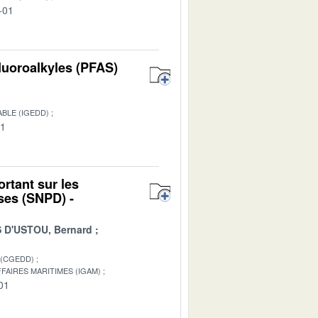
-01
luoroalkyles (PFAS)
BLE (IGEDD)
01
rtant sur les
ses (SNPD) -
D'USTOU, Bernard
 (CGEDD)
FAIRES MARITIMES (IGAM)
01