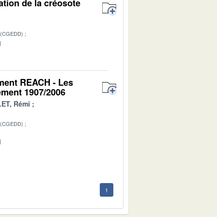
ation de la créosote
 (CGEDD)
1
lement REACH - Les
ement 1907/2006
ET, Rémi
 (CGEDD)
1
1