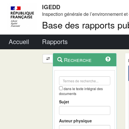
IGEDD
Inspection générale de l’environnement e
Base des rapports pub
Menu principal
Accueil
Rapports
Menu
Navigation
Recherche
contextuel
et
outils
annexes
dans le texte intégral des
documents
Sujet
Auteur physique