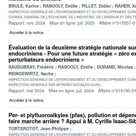
BRULE, Karine
RASOOLY, Emilie
PILLET, Didier
RAHER, Xa
INSPECTION GENERALE DE L'ENVIRONNEMENT ET DU DEVELOPPEMENT DURA
CONSEIL GENERAL DE L'ECONOMIE, DE L'INDUSTRIE, DE L'ENERGIE ET DES 
Rapport: nov. 2024
Mise en ligne: juil. 2025
Affaire n°015557-0
Accéder à la notice
Évaluation de la deuxième stratégie nationale sur
endocriniens - Pour une future stratégie « zéro e
perturbateurs endocriniens »
SAUDUBRAY, Frédéric
RASOOLY, Emilie
DURAND, Nicolas
REINGEWIRTZ, Sacha
INSPECTION GENERALE DE L'ENVIRONNEMENT ET DU DEVELOPPEMENT DURA
INSPECTION GENERALE DES AFFAIRES SOCIALES (IGAS)
Rapport: mai 2024
Mise en ligne: juil. 2024
Affaire n°015190-0
Accéder à la notice
Per- et plyfluoroalkyles (pfas), pollution et dép
faire marche arrière ? Appui à M. Cyrille Isaac-Sib
TORTEROTOT, Jean-Philippe
INSPECTION GENERALE DE L'ENVIRONNEMENT ET DU DEVELOPPEMENT DURA