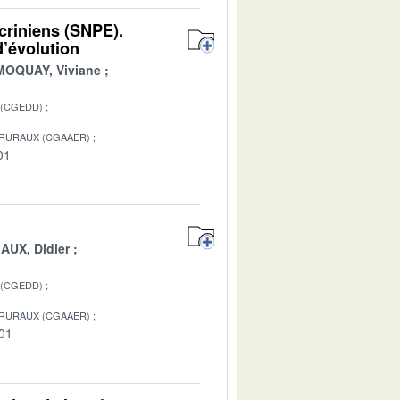
ocriniens (SNPE).
d’évolution
MOQUAY, Viviane
 (CGEDD)
 RURAUX (CGAAER)
01
AUX, Didier
 (CGEDD)
 RURAUX (CGAAER)
-01