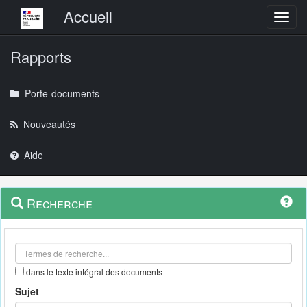
Menu principal
Accueil
Toggl
Rapports
Porte-documents
Nouveautés
Aide
Menu
Navigation
Recherche
contextuel
et
outils
annexes
dans le texte intégral des documents
Sujet