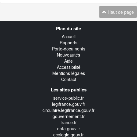
Haut de page
Navigation
Plan du site
transverse
Accueil
Rapports
Porte-documents
Nouveautés
Aide
Accessibilité
Mentions légales
Contact
Les sites publics
service-public.fr
legifrance.gouv.fr
circulaire.legifrance.gouv.fr
gouvernement.fr
france.fr
data.gouv.fr
ecologie.gouv.fr