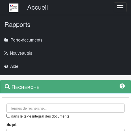
Menu principal
Accueil
Toggl
Rapports
Porte-documents
Nouveautés
Aide
Menu
Navigation
Recherche
contextuel
et
outils
annexes
dans le texte intégral des documents
Sujet