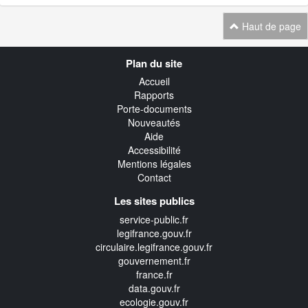
Haut de page
Navigation
Plan du site
transverse
Accueil
Rapports
Porte-documents
Nouveautés
Aide
Accessibilité
Mentions légales
Contact
Les sites publics
service-public.fr
legifrance.gouv.fr
circulaire.legifrance.gouv.fr
gouvernement.fr
france.fr
data.gouv.fr
ecologie.gouv.fr