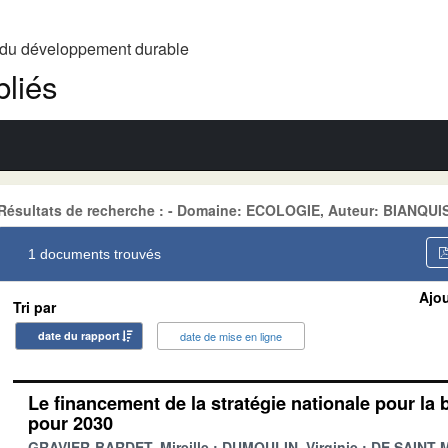
t du développement durable
liés
Résultats de recherche : - Domaine: ECOLOGIE, Auteur: BIANQUI
1 documents trouvés
Ajou
Tri par
date du rapport
date de mise en ligne
Le financement de la stratégie nationale pour la 
pour 2030
GRAVIER-BARDET, Mireille
DUMOULIN, Virginie
DE SAINT-M