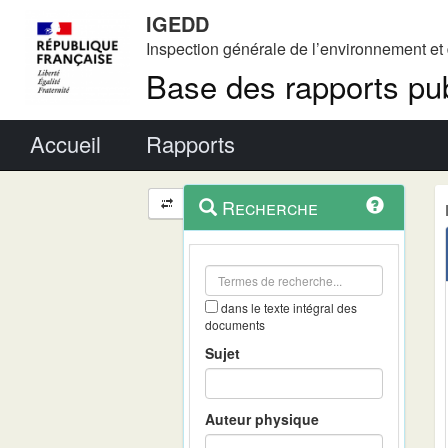
IGEDD
Inspection générale de l’environnement e
Base des rapports pub
Menu principal
Accueil
Rapports
Menu
Navigation
Recherche
contextuel
et
outils
annexes
dans le texte intégral des
documents
Sujet
Auteur physique