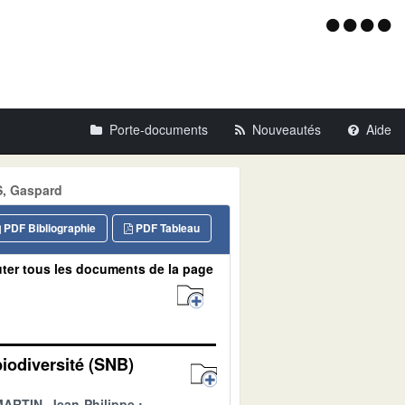
Menu
d'acce
Porte-documents
Nouveautés
Aide
S, Gaspard
PDF Bibliographie
PDF Tableau
ter tous les documents de la page
biodiversité (SNB)
ARTIN, Jean-Philippe