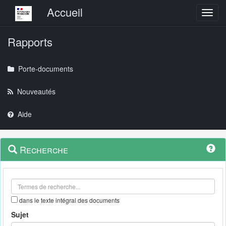
Menu principal
Accueil
Toggl
Rapports
Porte-documents
Nouveautés
Aide
Menu
Navigation
Recherche
contextuel
et
outils
annexes
dans le texte intégral des documents
Sujet