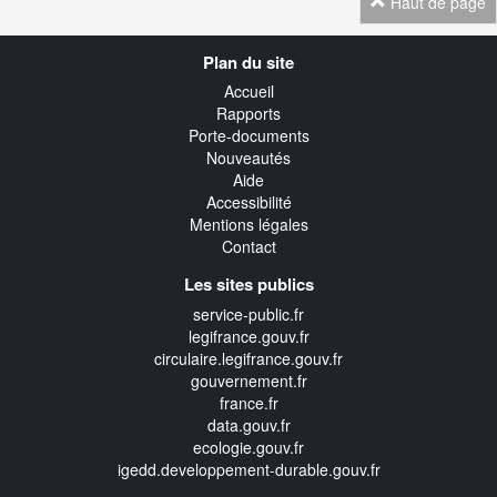
Haut de page
Navigation
Plan du site
transverse
Accueil
Rapports
Porte-documents
Nouveautés
Aide
Accessibilité
Mentions légales
Contact
Les sites publics
service-public.fr
legifrance.gouv.fr
circulaire.legifrance.gouv.fr
gouvernement.fr
france.fr
data.gouv.fr
ecologie.gouv.fr
igedd.developpement-durable.gouv.fr