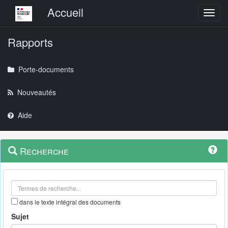
Menu principal
Accueil
Toggl
Rapports
Porte-documents
Nouveautés
Aide
Menu
Navigation
Recherche
contextuel
et
outils
annexes
dans le texte intégral des documents
Sujet