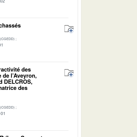
-02
n chassés
 (CGEDD)
01
ractivité des
 de l’Aveyron,
ard DELCROS,
atrice des
 (CGEDD)
-01