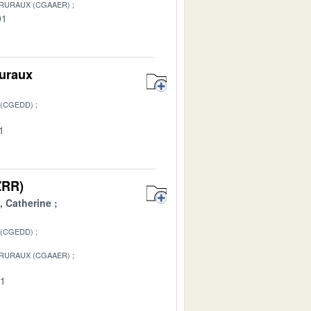
 RURAUX (CGAAER)
01
ruraux
 (CGEDD)
1
(ZRR)
 Catherine
 (CGEDD)
 RURAUX (CGAAER)
01