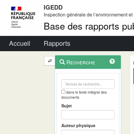
IGEDD
Inspection générale de l’environnement e
Base des rapports pub
Menu principal
Accueil
Rapports
Menu
Navigation
Recherche
contextuel
et
outils
annexes
dans le texte intégral des
documents
Sujet
Auteur physique