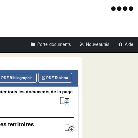
Menu
d'acce
Porte-documents
Nouveautés
Aide
PDF Bibliographie
PDF Tableau
ter tous les documents de la page
es territoires