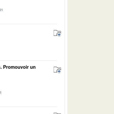
01
1
s. Promouvoir un
01