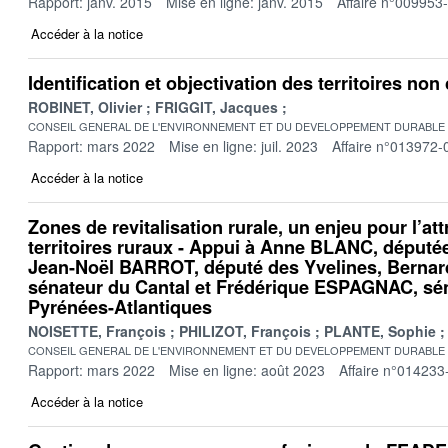
Rapport: janv. 2015
Mise en ligne: janv. 2015
Affaire n°009953
Accéder à la notice
Identification et objectivation des territoires no
ROBINET, Olivier
FRIGGIT, Jacques
CONSEIL GENERAL DE L'ENVIRONNEMENT ET DU DEVELOPPEMENT DURABLE
Rapport: mars 2022
Mise en ligne: juil. 2023
Affaire n°013972-
Accéder à la notice
Zones de revitalisation rurale, un enjeu pour l’att
territoires ruraux - Appui à Anne BLANC, députée
Jean-Noël BARROT, député des Yvelines, Bern
sénateur du Cantal et Frédérique ESPAGNAC, sén
Pyrénées-Atlantiques
NOISETTE, François
PHILIZOT, François
PLANTE, Sophie
CONSEIL GENERAL DE L'ENVIRONNEMENT ET DU DEVELOPPEMENT DURABLE
Rapport: mars 2022
Mise en ligne: août 2023
Affaire n°014233
Accéder à la notice