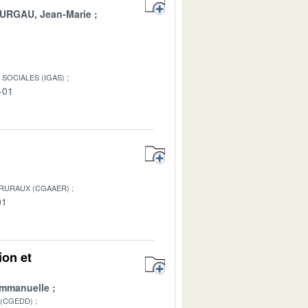
URGAU, Jean-Marie
SOCIALES (IGAS)
-01
 RURAUX (CGAAER)
01
ion et
mmanuelle
 (CGEDD)