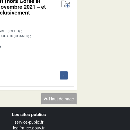
 (hors Corse et
novembre 2021 – et
xclusivement
BLE (IGEDD)
 RURAUX (CGAAER)
01
1
Haut de page
Les sites publics
service-public.fr
legifrance.gouv.fr