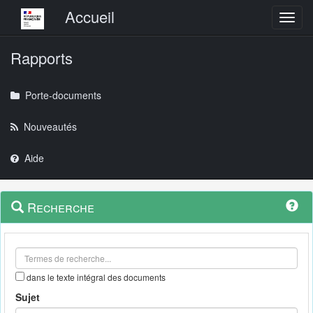
Menu principal
Accueil
Toggl
Rapports
Porte-documents
Nouveautés
Aide
Menu
Navigation
Recherche
contextuel
et
outils
annexes
dans le texte intégral des documents
Sujet