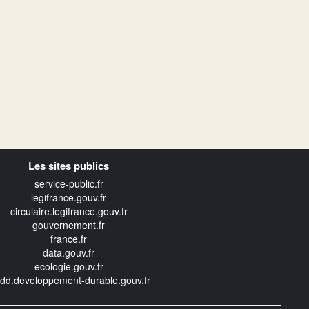
Les sites publics
service-public.fr
legifrance.gouv.fr
circulaire.legifrance.gouv.fr
gouvernement.fr
france.fr
data.gouv.fr
ecologie.gouv.fr
edd.developpement-durable.gouv.fr