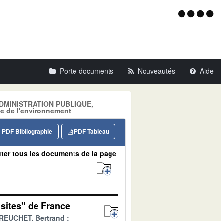
Menu
d'acce
Porte-documents
Nouveautés
Aide
: ADMINISTRATION PUBLIQUE,
ue de l'environnement
PDF Bibliographie
PDF Tableau
ter tous les documents de la page
 sites" de France
REUCHET, Bertrand