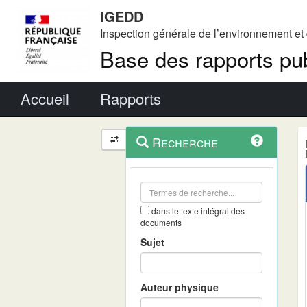
IGEDD
Inspection générale de l’environnement e
Base des rapports pub
Menu principal
Accueil
Rapports
Menu
Navigation
Recherche
contextuel
et
outils
annexes
dans le texte intégral des
documents
Sujet
Auteur physique