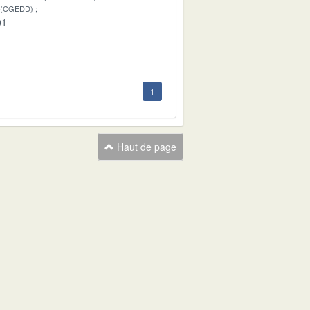
 (CGEDD)
01
1
Haut de page