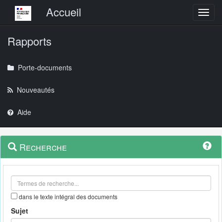
Menu principal
Accueil
Toggl
Rapports
Porte-documents
Nouveautés
Aide
Menu
Navigation
Recherche
contextuel
et
outils
annexes
dans le texte intégral des documents
Sujet