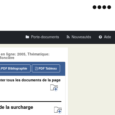
Menu
d'acce
Porte-documents
Nouveautés
Aide
 en ligne: 2005, Thématique:
foncière
PDF Bibliographie
PDF Tableau
ter tous les documents de la page
 de la surcharge