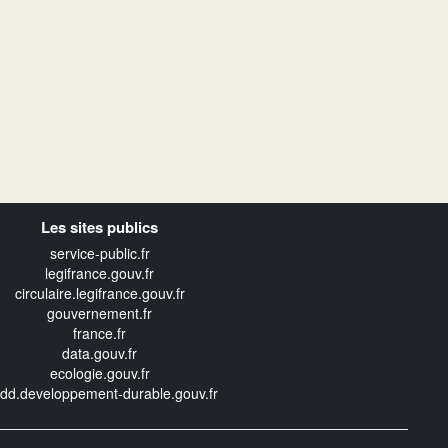
Les sites publics
service-public.fr
legifrance.gouv.fr
circulaire.legifrance.gouv.fr
gouvernement.fr
france.fr
data.gouv.fr
ecologie.gouv.fr
edd.developpement-durable.gouv.fr