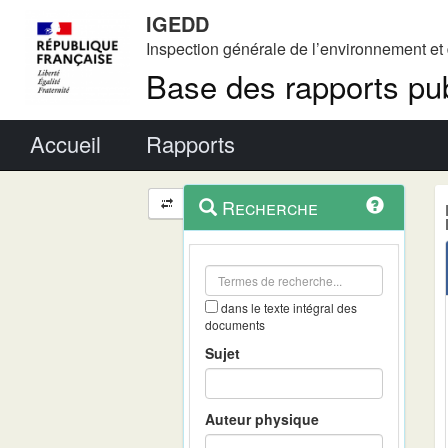
IGEDD
Inspection générale de l’environnement e
Base des rapports pub
Menu principal
Accueil
Rapports
Menu
Navigation
Recherche
contextuel
et
outils
annexes
dans le texte intégral des
documents
Sujet
Auteur physique