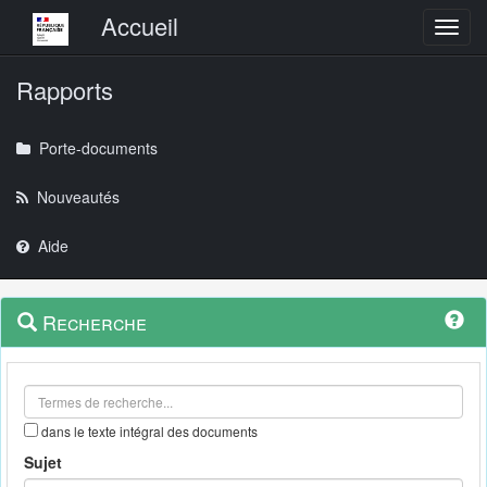
Menu principal
Accueil
Toggl
Rapports
Porte-documents
Nouveautés
Aide
Menu
Navigation
Recherche
contextuel
et
outils
annexes
dans le texte intégral des documents
Sujet