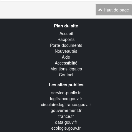
Haut de page
Navigation
Plan du site
transverse
Accueil
Rapports
Porte-documents
Nouveautés
Aide
Accessibilité
Mentions légales
Contact
Les sites publics
service-public.fr
legifrance.gouv.fr
circulaire.legifrance.gouv.fr
gouvernement.fr
france.fr
data.gouv.fr
ecologie.gouv.fr