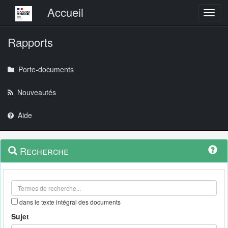
Menu principal
Accueil
Toggl
Rapports
Porte-documents
Nouveautés
Aide
Menu
Navigation
Recherche
contextuel
et
outils
annexes
dans le texte intégral des documents
Sujet