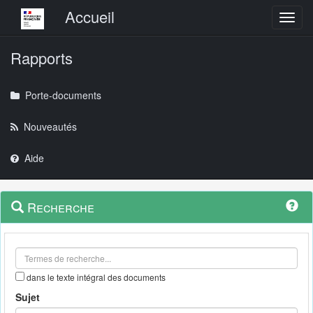
Menu principal
Accueil
Toggl
Rapports
Porte-documents
Nouveautés
Aide
Menu
Navigation
Recherche
contextuel
et
outils
annexes
dans le texte intégral des documents
Sujet