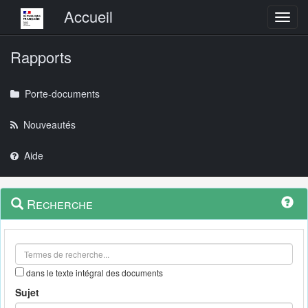
Menu principal
Accueil
Toggl
Rapports
Porte-documents
Nouveautés
Aide
Menu
Navigation
Recherche
contextuel
et
outils
annexes
dans le texte intégral des documents
Sujet