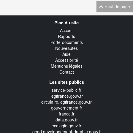
Haut de page
Navigation
Plan du site
transverse
Accueil
Rapports
Porte-documents
Nouveautés
Aide
Accessibilité
Mentions légales
Contact
Les sites publics
service-public.fr
legifrance.gouv.fr
circulaire.legifrance.gouv.fr
gouvernement.fr
france.fr
data.gouv.fr
ecologie.gouv.fr
igedd.developpement-durable.gouv.fr