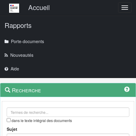
Menu principal
Accueil
Toggl
Rapports
Porte-documents
Nouveautés
Aide
Menu
Navigation
Recherche
contextuel
et
outils
annexes
dans le texte intégral des documents
Sujet