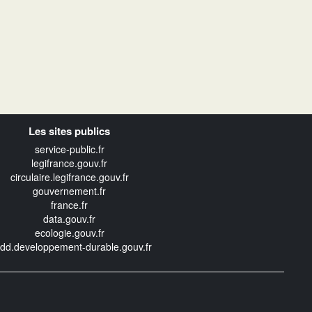
Les sites publics
service-public.fr
legifrance.gouv.fr
circulaire.legifrance.gouv.fr
gouvernement.fr
france.fr
data.gouv.fr
ecologie.gouv.fr
edd.developpement-durable.gouv.fr