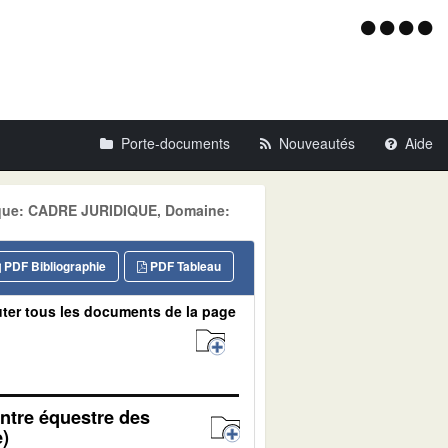
Menu
d'acce
Porte-documents
Nouveautés
Aide
tique: CADRE JURIDIQUE, Domaine:
PDF Bibliographie
PDF Tableau
ter tous les documents de la page
entre équestre des
)