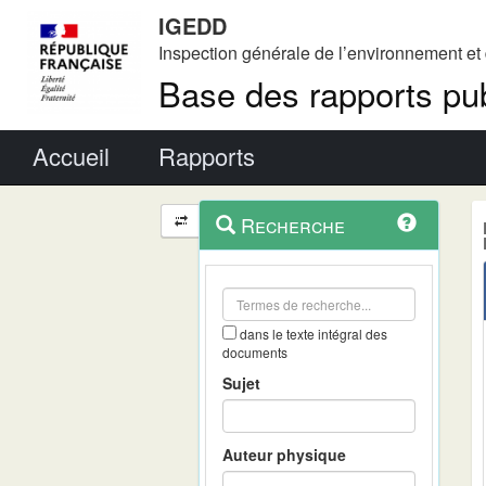
IGEDD
Inspection générale de l’environnement e
Base des rapports pub
Menu principal
Accueil
Rapports
Menu
Navigation
Recherche
contextuel
et
outils
annexes
dans le texte intégral des
documents
Sujet
Auteur physique