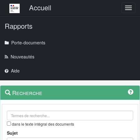
Menu principal
Accueil
Toggl
Rapports
Porte-documents
Nouveautés
Aide
Menu
Navigation
Recherche
contextuel
et
outils
annexes
dans le texte intégral des documents
Sujet