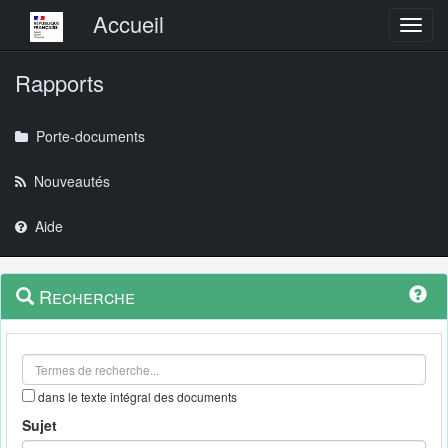
Menu principal
Accueil
Toggl
Rapports
Porte-documents
Nouveautés
Aide
Menu
Navigation
Recherche
contextuel
et
outils
annexes
dans le texte intégral des documents
Sujet