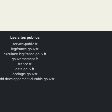
Les sites publics
service-public.fr
legifrance.gouv.fr
circulaire.legifrance.gouv.fr
gouvernement.fr
france.fr
data.gouv.fr
ecologie.gouv.fr
edd.developpement-durable.gouv.fr