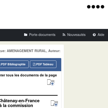
Menu
d'acce
Porte-documents
Nouveautés
Aide
atique: AMENAGEMENT RURAL, Auteur:
PDF Bibliographie
PDF Tableau
ter tous les documents de la page
 Châtenay-en-France
 à la commission