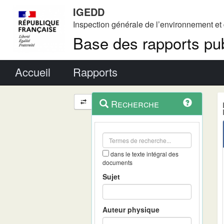
IGEDD
Inspection générale de l’environnement e
Base des rapports pub
Menu principal
Accueil
Rapports
Menu
Navigation
Recherche
contextuel
et
outils
annexes
dans le texte intégral des
documents
Sujet
Auteur physique