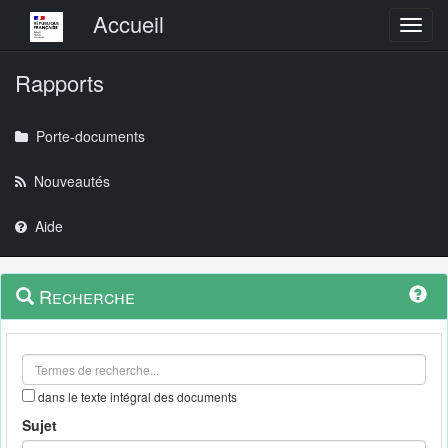
Menu principal
Accueil
Toggl
Rapports
Porte-documents
Nouveautés
Aide
Menu
Navigation
Recherche
contextuel
et
outils
annexes
dans le texte intégral des documents
Sujet