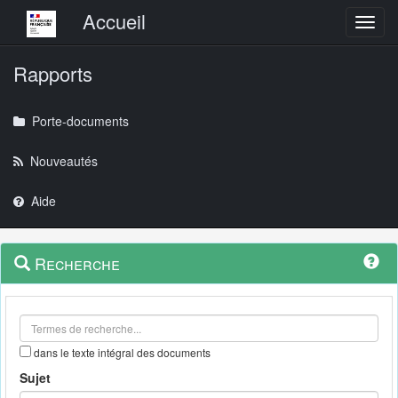
Menu principal
Accueil
Toggl
Rapports
Porte-documents
Nouveautés
Aide
Menu
Navigation
Recherche
contextuel
et
outils
annexes
dans le texte intégral des documents
Sujet