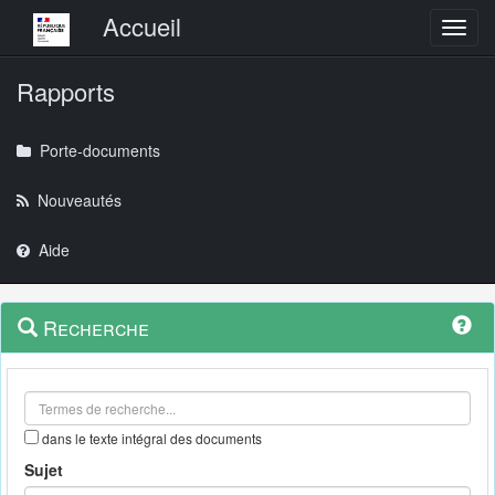
Menu principal
Accueil
Toggl
Rapports
Porte-documents
Nouveautés
Aide
Menu
Navigation
Recherche
contextuel
et
outils
annexes
dans le texte intégral des documents
Sujet