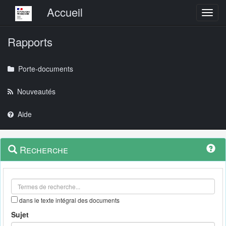
Menu principal
Accueil
Toggl
Rapports
Porte-documents
Nouveautés
Aide
Menu
Navigation
Recherche
contextuel
et
outils
annexes
dans le texte intégral des documents
Sujet