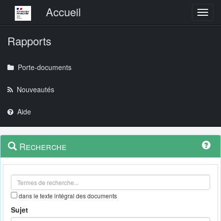
Menu principal
Accueil
Toggl
Rapports
Porte-documents
Nouveautés
Aide
Menu
Navigation
Recherche
contextuel
et
outils
annexes
dans le texte intégral des documents
Sujet