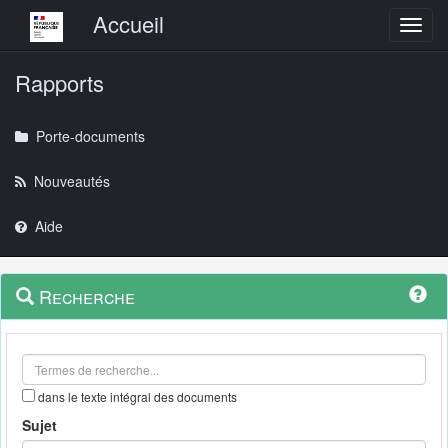
Menu principal
Accueil
Toggl
Rapports
Porte-documents
Nouveautés
Aide
Menu
Navigation
Recherche
contextuel
et
outils
annexes
dans le texte intégral des documents
Sujet