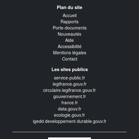
Navigation
Plan du site
transverse
Accueil
Rapports
Porte-documents
Nouveautés
Aide
Accessibilité
Mentions légales
Contact
Les sites publics
service-public.fr
legifrance.gouv.fr
circulaire.legifrance.gouv.fr
gouvernement.fr
france.fr
data.gouv.fr
ecologie.gouv.fr
igedd.developpement-durable.gouv.fr