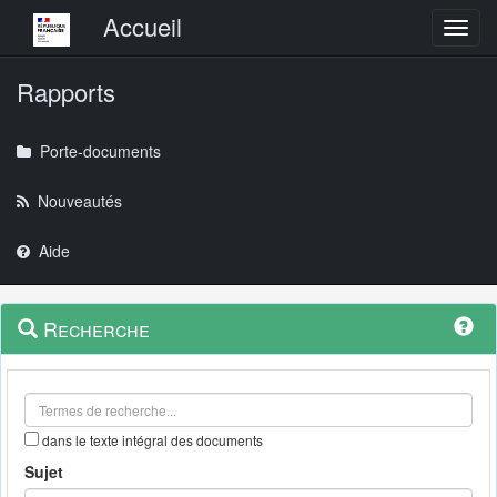
Menu principal
Accueil
Toggl
Rapports
Porte-documents
Nouveautés
Aide
Menu
Navigation
Recherche
contextuel
et
outils
annexes
dans le texte intégral des documents
Sujet