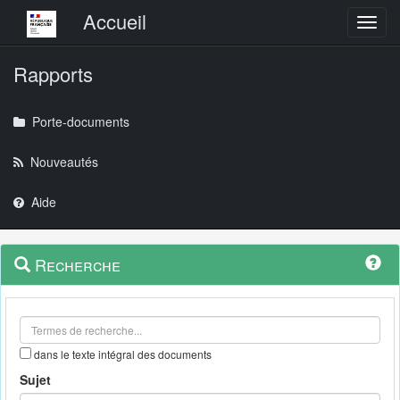
Menu principal
Accueil
Toggl
Rapports
Porte-documents
Nouveautés
Aide
Menu
Navigation
Recherche
contextuel
et
outils
annexes
dans le texte intégral des documents
Sujet