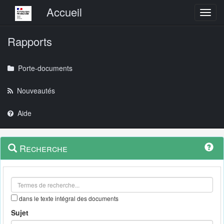
Menu principal
Accueil
Toggl
Rapports
Porte-documents
Nouveautés
Aide
Menu
Navigation
Recherche
contextuel
et
outils
annexes
dans le texte intégral des documents
Sujet