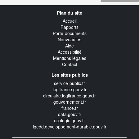
Navigation
Plan du site
transverse
Accueil
Rapports
Porte-documents
Nouveautés
Aide
Accessibilité
Mentions légales
Contact
Les sites publics
service-public.fr
legifrance.gouv.fr
circulaire.legifrance.gouv.fr
gouvernement.fr
france.fr
data.gouv.fr
ecologie.gouv.fr
igedd.developpement-durable.gouv.fr