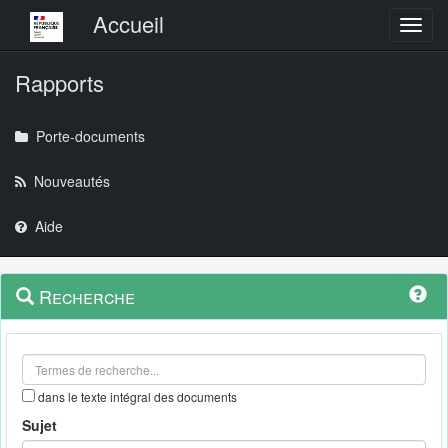
Menu principal
Accueil
Toggl
Rapports
Porte-documents
Nouveautés
Aide
Menu
Navigation
Recherche
contextuel
et
outils
annexes
dans le texte intégral des documents
Sujet