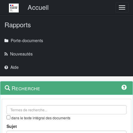
Menu principal
Accueil
Toggl
Rapports
Porte-documents
Nouveautés
Aide
Menu
Navigation
Recherche
contextuel
et
outils
annexes
dans le texte intégral des documents
Sujet