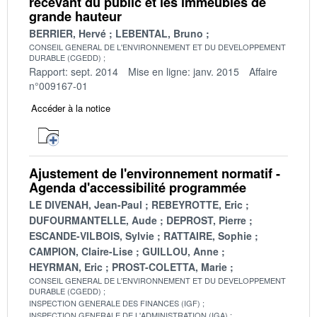
recevant du public et les immeubles de
grande hauteur
BERRIER, Hervé
LEBENTAL, Bruno
CONSEIL GENERAL DE L'ENVIRONNEMENT ET DU DEVELOPPEMENT
DURABLE (CGEDD)
Rapport: sept. 2014
Mise en ligne: janv. 2015
Affaire
n°009167-01
Accéder à la notice
Ajustement de l'environnement normatif -
Agenda d'accessibilité programmée
LE DIVENAH, Jean-Paul
REBEYROTTE, Eric
DUFOURMANTELLE, Aude
DEPROST, Pierre
ESCANDE-VILBOIS, Sylvie
RATTAIRE, Sophie
CAMPION, Claire-Lise
GUILLOU, Anne
HEYRMAN, Eric
PROST-COLETTA, Marie
CONSEIL GENERAL DE L'ENVIRONNEMENT ET DU DEVELOPPEMENT
DURABLE (CGEDD)
INSPECTION GENERALE DES FINANCES (IGF)
INSPECTION GENERALE DE L'ADMINISTRATION (IGA)