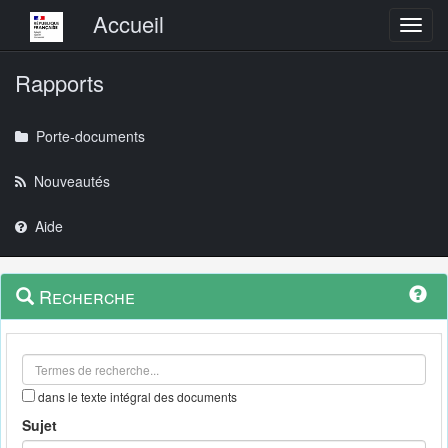
Menu principal
Accueil
Toggl
Rapports
Porte-documents
Nouveautés
Aide
Menu
Navigation
Recherche
contextuel
et
outils
annexes
dans le texte intégral des documents
Sujet