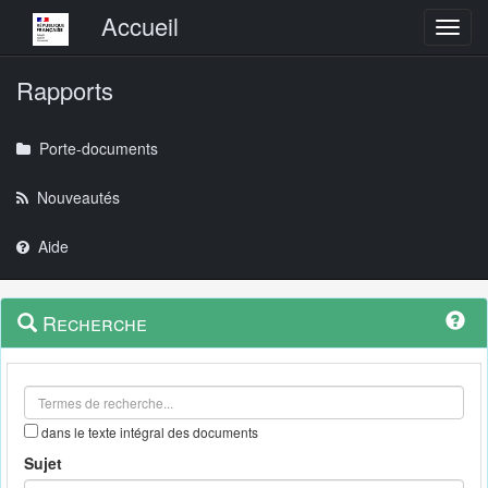
Menu principal
Accueil
Toggl
Rapports
Porte-documents
Nouveautés
Aide
Menu
Navigation
Recherche
contextuel
et
outils
annexes
dans le texte intégral des documents
Sujet