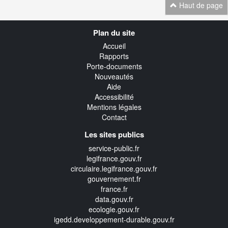
Haut de page
Navigation
Plan du site
transverse
Accueil
Rapports
Porte-documents
Nouveautés
Aide
Accessibilité
Mentions légales
Contact
Les sites publics
service-public.fr
legifrance.gouv.fr
circulaire.legifrance.gouv.fr
gouvernement.fr
france.fr
data.gouv.fr
ecologie.gouv.fr
igedd.developpement-durable.gouv.fr