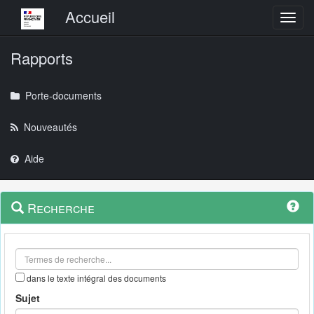
Menu principal
Accueil
Toggl
Rapports
Porte-documents
Nouveautés
Aide
Menu
Navigation
Recherche
contextuel
et
outils
annexes
dans le texte intégral des documents
Sujet