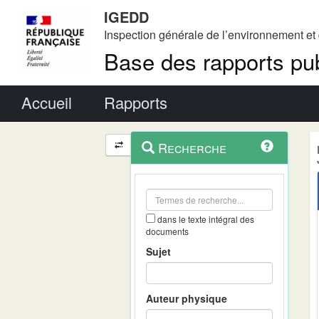
IGEDD
Inspection générale de l’environnement e
Base des rapports pub
Menu principal
Accueil
Rapports
Menu
Navigation
Recherche
contextuel
et
outils
annexes
dans le texte intégral des
documents
Sujet
Auteur physique