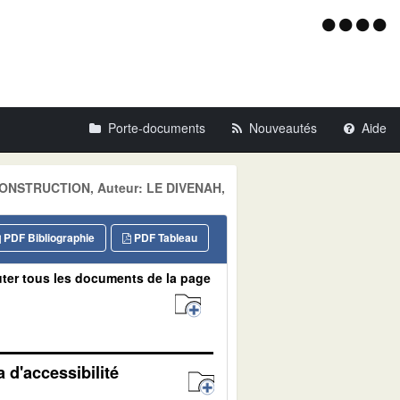
Menu
d'acce
Porte-documents
Nouveautés
Aide
: CONSTRUCTION, Auteur: LE DIVENAH,
PDF Bibliographie
PDF Tableau
ter tous les documents de la page
 d'accessibilité