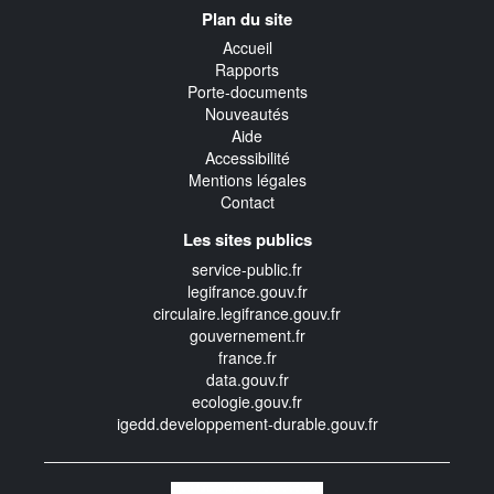
Navigation
Plan du site
transverse
Accueil
Rapports
Porte-documents
Nouveautés
Aide
Accessibilité
Mentions légales
Contact
Les sites publics
service-public.fr
legifrance.gouv.fr
circulaire.legifrance.gouv.fr
gouvernement.fr
france.fr
data.gouv.fr
ecologie.gouv.fr
igedd.developpement-durable.gouv.fr