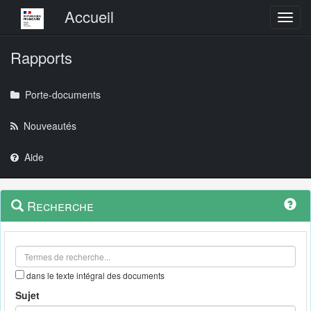
Menu principal
Accueil
Toggl
Rapports
Porte-documents
Nouveautés
Aide
Menu
Navigation
Recherche
contextuel
et
outils
annexes
dans le texte intégral des documents
Sujet