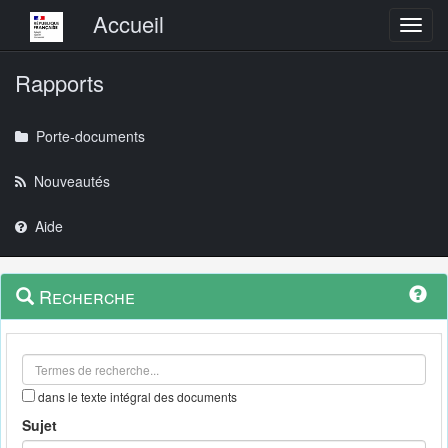
Menu principal
Accueil
Toggl
Rapports
Porte-documents
Nouveautés
Aide
Menu
Navigation
Recherche
contextuel
et
outils
annexes
dans le texte intégral des documents
Sujet