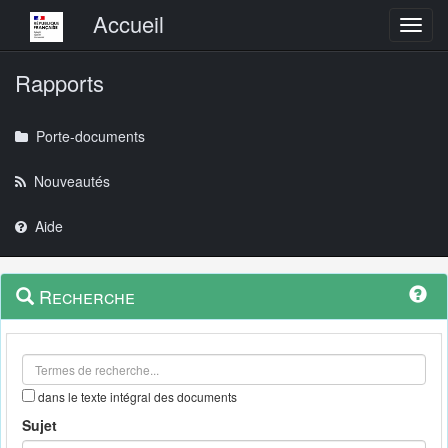
Menu principal
Accueil
Toggl
Rapports
Porte-documents
Nouveautés
Aide
Menu
Navigation
Recherche
contextuel
et
outils
annexes
dans le texte intégral des documents
Sujet