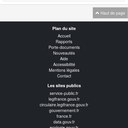
Haut de page
Navigation
Plan du site
transverse
Accueil
Rapports
Porte-documents
Nouveautés
Aide
Accessibilité
Mentions légales
Contact
Les sites publics
service-public.fr
legifrance.gouv.fr
circulaire.legifrance.gouv.fr
gouvernement.fr
france.fr
data.gouv.fr
ecologie.gouv.fr