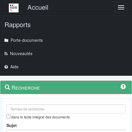
Menu principal
Accueil
Toggl
Rapports
Porte-documents
Nouveautés
Aide
Menu
Navigation
Recherche
contextuel
et
outils
annexes
dans le texte intégral des documents
Sujet