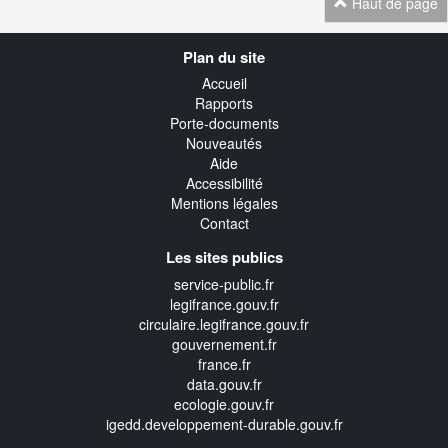
Haut de page
Navigation
Plan du site
transverse
Accueil
Rapports
Porte-documents
Nouveautés
Aide
Accessibilité
Mentions légales
Contact
Les sites publics
service-public.fr
legifrance.gouv.fr
circulaire.legifrance.gouv.fr
gouvernement.fr
france.fr
data.gouv.fr
ecologie.gouv.fr
igedd.developpement-durable.gouv.fr