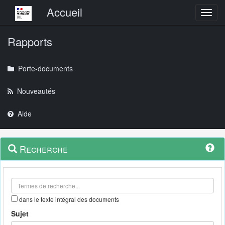
Menu principal
Accueil
Toggl
Rapports
Porte-documents
Nouveautés
Aide
Menu
Navigation
Recherche
contextuel
et
outils
annexes
dans le texte intégral des documents
Sujet